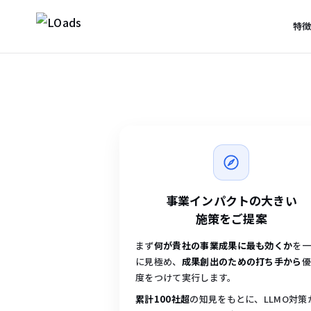
特
SCROLL
ChatGPT・Perplexity・Gemini など LLMO
点に、Web広告・サイト改善・計測までワン
供。AI 時代の集客を設計・実行する、次世
ーケティングパートナー。
無料 LLMO 診断フォームへ
→
事業インパクトの大きい
施策をご提案
まず
何が貴社の事業成果に最も効くか
を
に見極め、
成果創出のための打ち手から
度をつけて実行します。
累計100社超
の知見をもとに、LLMO対策