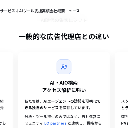
徴
サービス
↓
AIツール
支援実績
会社概要
ニュース
 / AIO対策を起
AI時代の集客にシフト
ストップで提
一般的な広告代理店との
違い
代のデジタルマ
AI・AIO検索
アクセス解析に強い
一緒
私たちは、
AIエージェントの訪問を可視化で
ス
優先
きる独自のサービス
を保有しています。
と
分析・ツール提供のみではなく、自社運営コ
弊社
から
ミュニティ
LO partners
と連携し、戦略から
PV