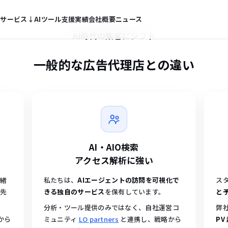
徴
サービス
↓
AIツール
支援実績
会社概要
ニュース
 / AIO対策を起
AI時代の集客にシフト
ストップで提
一般的な広告代理店との
違い
代のデジタルマ
AI・AIO検索
アクセス解析に強い
一緒
私たちは、
AIエージェントの訪問を可視化で
ス
優先
きる独自のサービス
を保有しています。
と
分析・ツール提供のみではなく、自社運営コ
弊社
から
ミュニティ
LO partners
と連携し、戦略から
PV