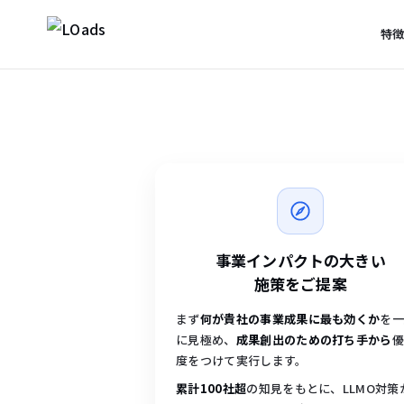
特
SCROLL
ChatGPT・Perplexity・Gemini など LLMO
点に、Web広告・サイト改善・計測までワン
供。AI 時代の集客を設計・実行する、次世
ーケティングパートナー。
無料 LLMO 診断フォームへ
→
事業インパクトの大きい
施策をご提案
まず
何が貴社の事業成果に最も効くか
を
に見極め、
成果創出のための打ち手から
度をつけて実行します。
累計100社超
の知見をもとに、LLMO対策