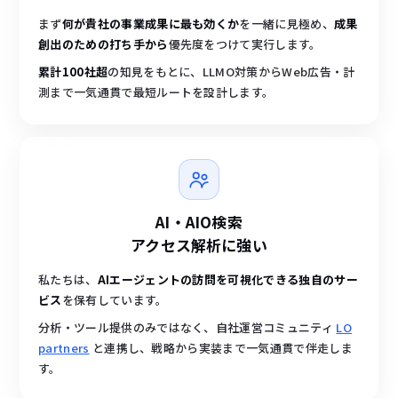
まず
何が貴社の事業成果に最も効くか
を一緒に見極め、
成果
創出のための打ち手から
優先度をつけて実行します。
累計100社超
の知見をもとに、LLMO対策からWeb広告・計
測まで一気通貫で最短ルートを設計します。
AI・AIO検索
アクセス解析に強い
私たちは、
AIエージェントの訪問を可視化できる独自のサー
ビス
を保有しています。
分析・ツール提供のみではなく、自社運営コミュニティ
LO
partners
と連携し、戦略から実装まで一気通貫で伴走しま
す。